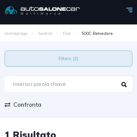
Homepage
Search
Fiat
500C Belvedere
Filters (2)
Confronta
1 Risultato