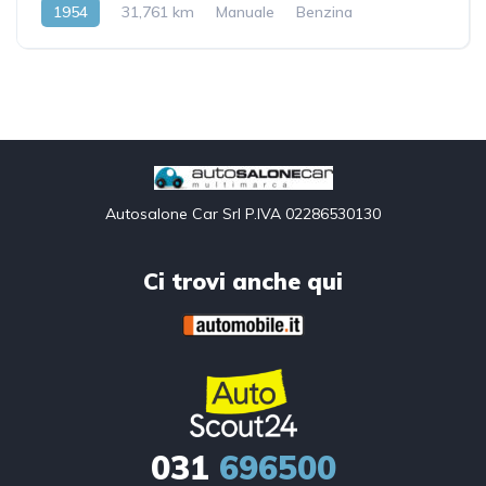
1954
31,761 km
Manuale
Benzina
Front Wheel Drive
Autosalone Car Srl P.IVA 02286530130
Ci trovi anche qui
031
696500