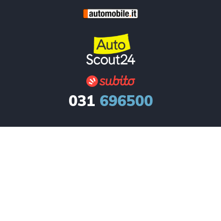
031
696500
info@autosalonecar.it
Via Roma, 46

22040 Lurago d’Erba (CO)
ORARI DI APERTURA
Lunedì – Venerdì dalle
8:30 alle 12:30 – dalle 14 alle
19:30