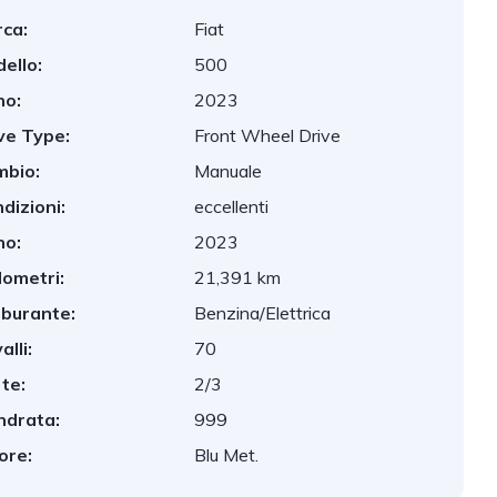
ca:
Fiat
ello:
500
no:
2023
ve Type:
Front Wheel Drive
bio:
Manuale
dizioni:
eccellenti
no:
2023
lometri:
21,391 km
burante:
Benzina/Elettrica
alli:
70
te:
2/3
indrata:
999
ore:
Blu Met.