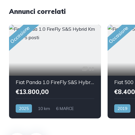
Annunci correlati
Occasione
Occasione
10
Fiat Panda 1.0 FireFly S&S Hybrid Km zero!!... 5 posti
€13.800,00
€8.400
2025
10 km
6 MARCE
2019
Benzina/Elettrica
Benzina
Front Wheel Drive