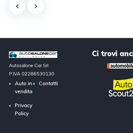
Ci trovi an
Autosalone Car Srl
P.IVA 02286530130
Auto in
Contatti
vendita
Privacy
Policy