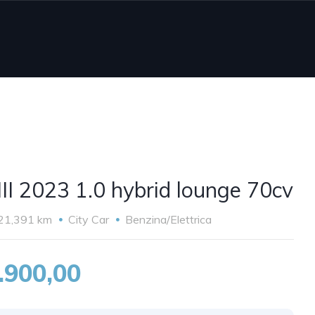
III 2023 1.0 hybrid lounge 70cv
21,391 km
City Car
Benzina/Elettrica
.900,00