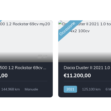
Occasione
17
Fiat 500 500 1.2 Rockstar 69cv my20
,00
€11.200,00
144,968 km
Manuale
2021
125,100 km
6 
Front Wheel Drive
benz/gpl
Front Wheel Driv