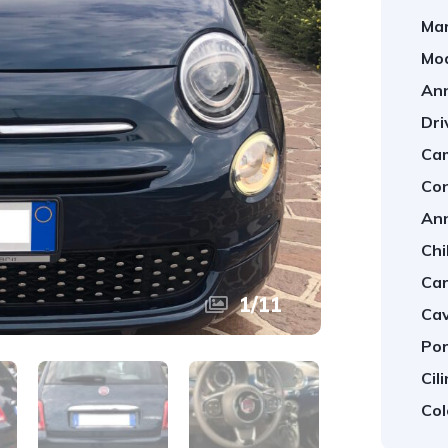
Mar
Mod
An
Dri
Cam
Con
An
Chi
Car
1
/
11
Cav
Por
Cil
Col