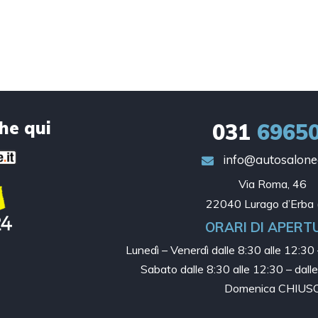
che qui
031
6965
info@autosalonec
Via Roma, 46

22040 Lurago d’Erba 
ORARI DI APERT
Lunedì – Venerdì dalle
8:30 alle 12:30 
Sabato dalle
8:30 alle 12:30 – dall
Domenica CHIUS