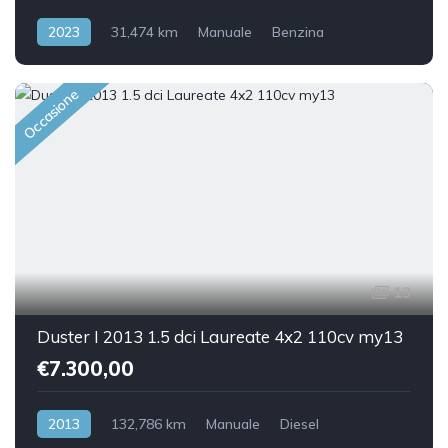
2023
31,474 km
Manuale
Benzina
Front Wheel Drive
Occasione
13
Duster I 2013 1.5 dci Laureate 4x2 110cv my13
€7.300,00
2013
132,786 km
Manuale
Diesel