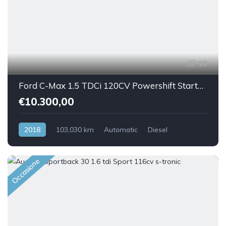
18
Ford C-Max 1.5 TDCi 120CV Powershift Start&Stop
€10.300,00
2018
103,030 km
Automatic
Diesel
Front Wheel Drive
Occasione