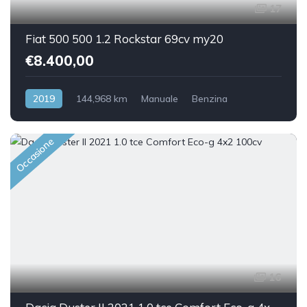
17
Fiat 500 500 1.2 Rockstar 69cv my20
€8.400,00
2019
144,968 km
Manuale
Benzina
Front Wheel Drive
Occasione
16