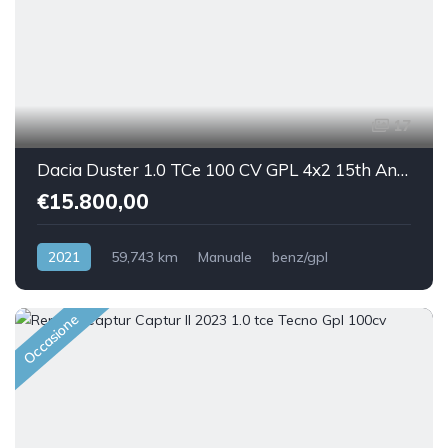
17
Dacia Duster 1.0 TCe 100 CV GPL 4x2 15th Anniversary
€15.800,00
2021
59,743 km
Manuale
benz/gpl
Front Wheel Drive
Occasione