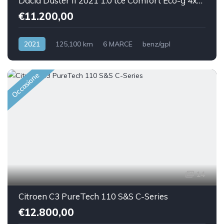
Dacia Duster II 2021 1.0 tce Comfort Eco-g 4x2 100cv
€11.200,00
2021
125,100 km
6 MARCE
benz/gpl
Front Wheel Drive
Occasione
14
Citroen C3 PureTech 110 S&S C-Series
€12.800,00