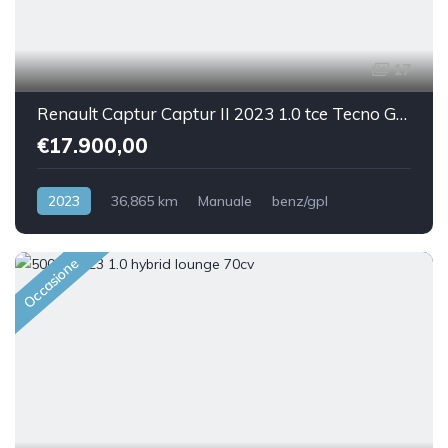
17
Renault Captur Captur II 2023 1.0 tce Tecno Gpl 100cv
€17.900,00
2023
36,865 km
Manuale
benz/gpl
Front Wheel Drive
Occasione