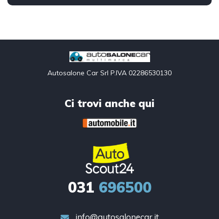
Front Wheel Drive
Autosalone Car Srl P.IVA 02286530130
Ci trovi anche qui
031
696500
info@autosalonecar.it