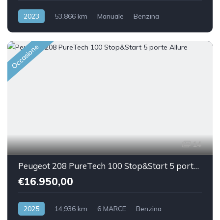
2023
53,866 km
Manuale
Benzina
Front Wheel Drive
Occasione
14
Peugeot 208 PureTech 100 Stop&Start 5 porte Allure
€16.950,00
2025
14,936 km
6 MARCE
Benzina