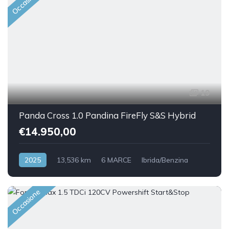
Occasione
19
Panda Cross 1.0 Pandina FireFly S&S Hybrid
€14.950,00
2025
13,536 km
6 MARCE
Ibrida/Benzina
Front Wheel Drive
Occasione