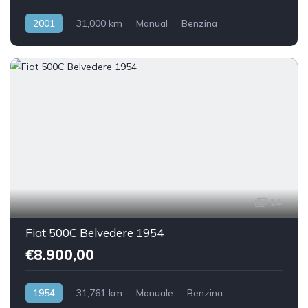
2001
31,000 km
Manual
Benzina
14
Fiat 500C Belvedere 1954
€8.900,00
1954
31,761 km
Manuale
Benzina