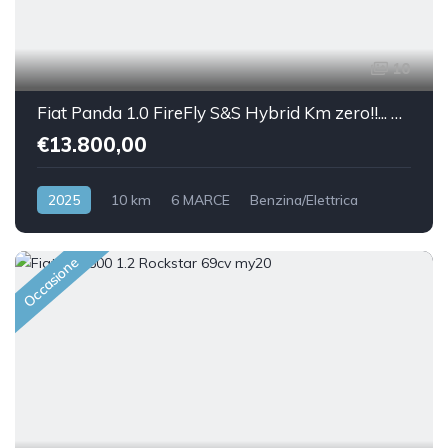
10
Fiat Panda 1.0 FireFly S&S Hybrid Km zero!!... 5 posti
€13.800,00
2025
10 km
6 MARCE
Benzina/Elettrica
Front Wheel Drive
Occasione