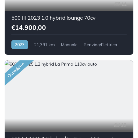
11
500 III 2023 1.0 hybrid lounge 70cv
€14.900,00
2023
21,391 km
Manuale
Benzina/Elettrica
Front Wheel Drive
Occasione
19