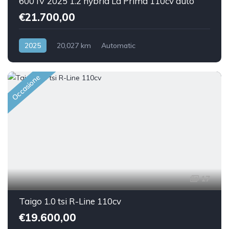
600 IV 2025 1.2 hybrid La Prima 110cv auto
€21.700,00
2025
20,027 km
Automatic
Benzina/Elettrica
Front Wheel Drive
Occasione
17
Taigo 1.0 tsi R-Line 110cv
€19.600,00