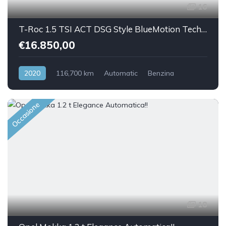
16
T-Roc 1.5 TSI ACT DSG Style BlueMotion Technology
€16.850,00
2020
116,700 km
Automatic
Benzina
Front Wheel Drive
Occasione
18