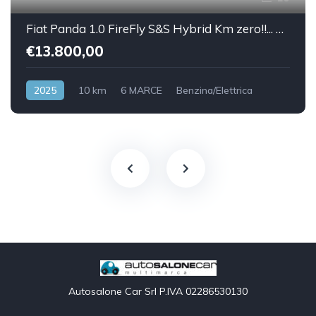
Fiat Panda 1.0 FireFly S&S Hybrid Km zero!!... 5 posti
€13.800,00
2025
10 km
6 MARCE
Benzina/Elettrica
Front Wheel Drive
Autosalone Car Srl P.IVA 02286530130