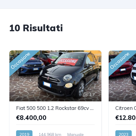
10 Risultati
Occasione
Occasione
17
Fiat 500 500 1.2 Rockstar 69cv my20
€8.400,00
€12.80
2019
144,968 km
Manuale
2023