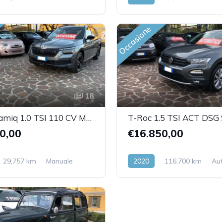
Front Wheel Drive
Benzina
Front Wheel Drive
Occasione
18
Skoda Kamiq 1.0 TSI 110 CV Monte Carlo
0,00
€16.850,00
29,757 km
Manuale
2020
116,700 km
Au
Front Wheel Drive
Benzina
Front Wheel Drive