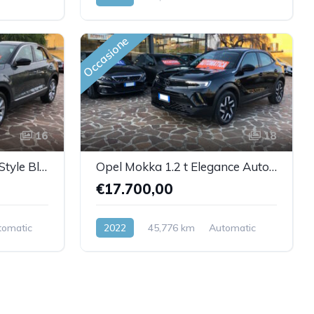
Benzina
Front Wheel Drive
Occasione
16
18
T-Roc 1.5 TSI ACT DSG Style BlueMotion Technology
Opel Mokka 1.2 t Elegance Automatica!!
€17.700,00
tomatic
2022
45,776 km
Automatic
Benzina
Front Wheel Drive