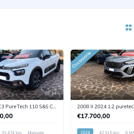
Occasione
14
Citroen C3 PureTech 110 S&S C-Series
0,00
€17.700,00
31,474 km
Manuale
2024
42,515 km
6 M