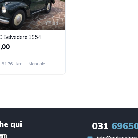
14
C Belvedere 1954
,00
31,761 km
Manuale
Front Wheel Drive
che qui
031
6965
info@autosalonec