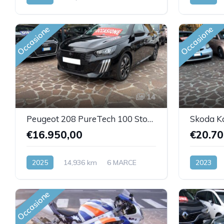
Benzina
Front Wheel Drive
Benzina
Occasione
Occasione
14
Peugeot 208 PureTech 100 Stop&Start 5 porte Allure
€16.950,00
€20.70
2025
14,936 km
6 MARCE
2023
Benzina
Front Wheel Drive
Benzina
Occasione