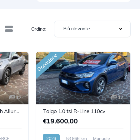
Più rilevante
Ordina:
Occasione
17
17
2008 II 2024 1.2 puretech Allure s 101cv
Taigo 1.0 tsi R-Line 110cv
€19.600,00
ARCE
2023
53,866 km
Manuale