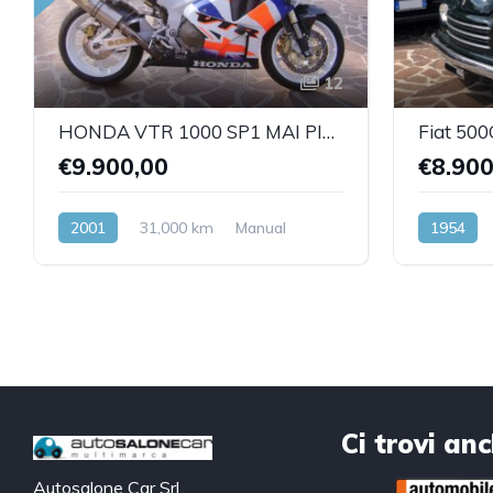
12
HONDA VTR 1000 SP1 MAI PISTA!!
Fiat 500
€9.900,00
€8.900
2001
31,000 km
Manual
1954
Benzina
Benzina
Ci trovi an
Autosalone Car Srl