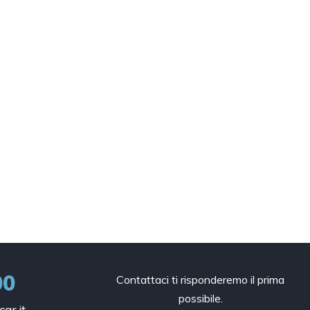
00
Contattaci ti risponderemo il prima
possibile.
ar.it