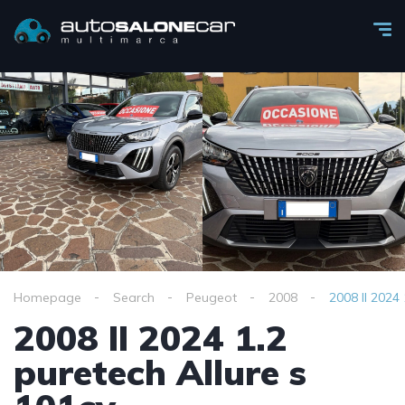
Homepage
Search
Peugeot
2008
2008 II 2024 
2008 II 2024 1.2
puretech Allure s