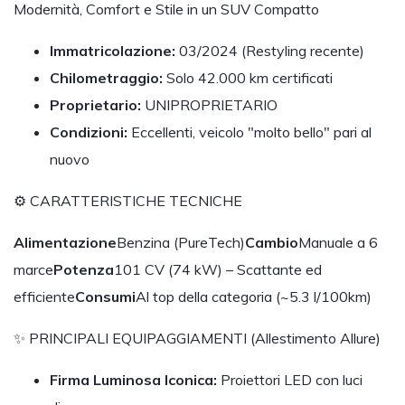
Modernità, Comfort e Stile in un SUV Compatto
Immatricolazione:
03/2024 (Restyling recente)
Chilometraggio:
Solo 42.000 km certificati
Proprietario:
UNIPROPRIETARIO
Condizioni:
Eccellenti, veicolo "molto bello" pari al
nuovo
⚙️ CARATTERISTICHE TECNICHE
Alimentazione
Benzina (PureTech)
Cambio
Manuale a 6
marce
Potenza
101 CV (74 kW) – Scattante ed
efficiente
Consumi
Al top della categoria (~5.3 l/100km)
✨ PRINCIPALI EQUIPAGGIAMENTI (Allestimento Allure)
Firma Luminosa Iconica:
Proiettori LED con luci