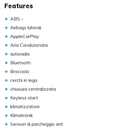
Features
•
ABS -
•
Airbags laterali
•
AppleCarPlay
•
Aria Condizionata
•
autoradio
•
Bluetooth
•
Bracciolo
•
cerchi in lega
•
chiusura centralizzata
•
Keyless start
•
klimatizzatore
•
Klimatronik
•
Sensori di parcheggio ant.