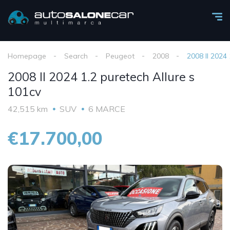
Homepage
Search
Peugeot
2008
2008 II 2024 
2008 II 2024 1.2 puretech Allure s
101cv
42,515 km
SUV
6 MARCE
€17.700,00