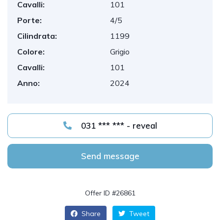
Cavalli:
101
Porte:
4/5
Cilindrata:
1199
Colore:
Grigio
Cavalli:
101
Anno:
2024
031 *** *** - reveal
Send message
Offer ID #26861
Share
Tweet