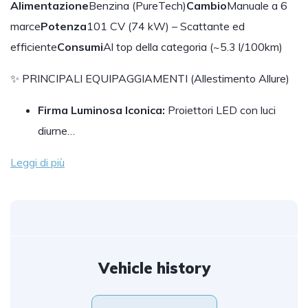
Alimentazione
Benzina (PureTech)
Cambio
Manuale a 6
marce
Potenza
101 CV (74 kW) – Scattante ed
efficiente
Consumi
Al top della categoria (~5.3 l/100km)
✨ PRINCIPALI EQUIPAGGIAMENTI (Allestimento Allure)
Firma Luminosa Iconica:
Proiettori LED con luci
diurne…
Leggi di più
Vehicle history