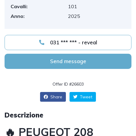
Cavalli:
101
Anno:
2025
031 *** *** - reveal
Send message
Offer ID #26603
Share
Tweet
Descrizione
🔥 PEUGEOT 208