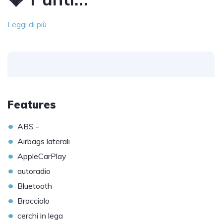
Leggi di più
Features
•
ABS -
•
Airbags laterali
•
AppleCarPlay
•
autoradio
•
Bluetooth
•
Bracciolo
•
cerchi in lega