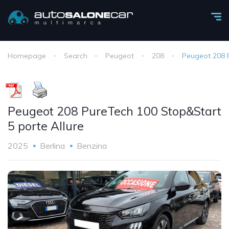
Homepage
Search
Peugeot
208
Peugeot 208 P
Peugeot 208 PureTech 100 Stop&Start
5 porte Allure
2025
Berlina
Benzina